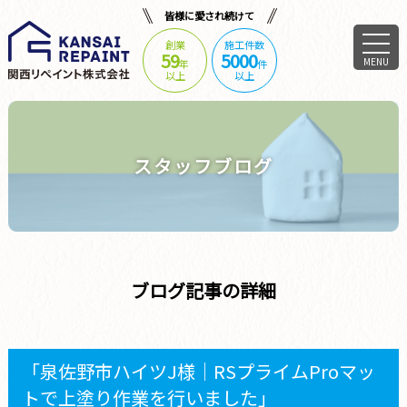
皆様に愛され続けて
創業
施工件数
59
5000
MENU
年
件
以上
以上
スタッフブログ
ブログ記事の詳細
「泉佐野市ハイツJ様｜RSプライムProマッ
トで上塗り作業を行いました」