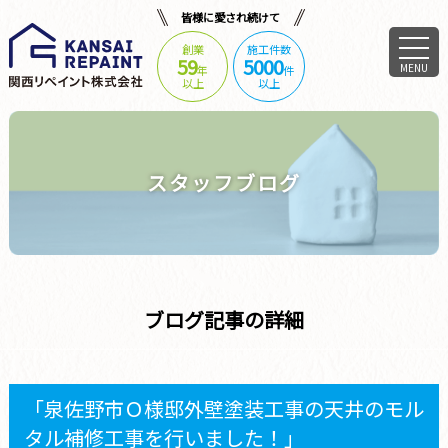
皆様に愛され続けて
創業
施工件数
59
5000
MENU
年
件
以上
以上
スタッフブログ
ブログ記事の詳細
「泉佐野市Ｏ様邸外壁塗装工事の天井のモル
タル補修工事を行いました！」