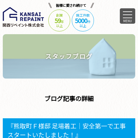
皆様に愛され続けて
創業
施工件数
59
5000
MENU
年
件
以上
以上
スタッフブログ
ブログ記事の詳細
『熊取町Ｆ様邸 足場着工｜安全第一で工事
スタートいたしました！』