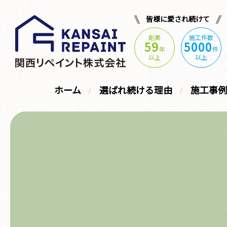
皆様に愛され続けて
創業
施工件数
59
5000
年
件
以上
以上
ホーム
選ばれ続ける理由
施工事例