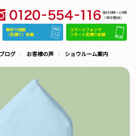
受付9時～19時
（年中無休）
無料で相談
スマートフォンで
（見積り）依頼
リモート見積り依頼
ブログ
お客様の声
ショウルーム案内
グ