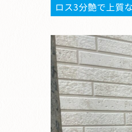
ロス3分艶で上質