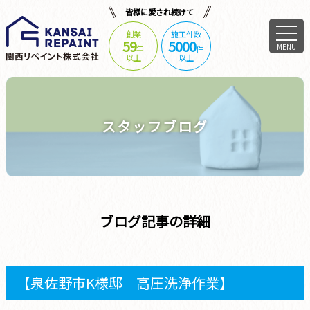
皆様に愛され続けて
創業
施工件数
59
5000
MENU
年
件
以上
以上
スタッフブログ
ブログ記事の詳細
【泉佐野市K様邸 高圧洗浄作業】