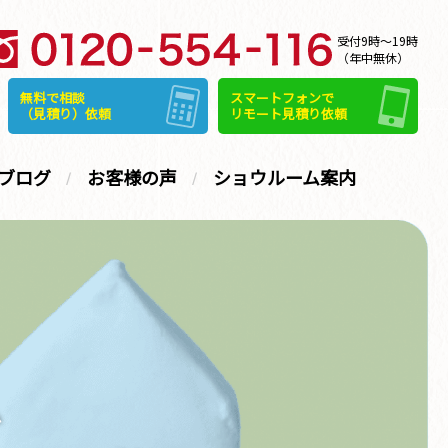
受付9時～19時
（年中無休）
無料で相談
スマートフォンで
（見積り）依頼
リモート見積り依頼
ブログ
お客様の声
ショウルーム案内
グ