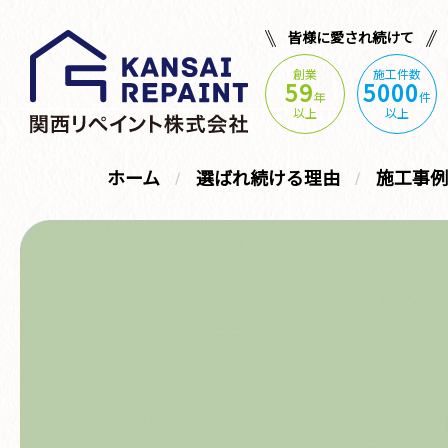
皆様に愛され続けて
創業
施工件数
59
5000
年
件
以上
以上
ホーム
選ばれ続ける理由
施工事例