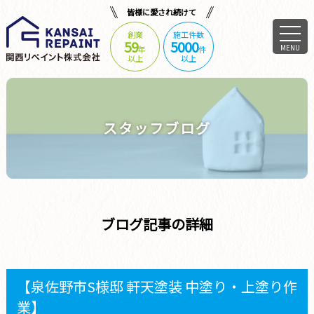
皆様に愛され続けて
創業
施工件数
59
5000
MENU
年
件
以上
以上
スタッフブログ
ブログ記事の詳細
【泉佐野市S様邸 軒天塗装 中塗り・上塗り作
業】