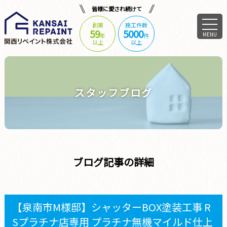
皆様に愛され続けて
創業
施工件数
59
5000
MENU
年
件
以上
以上
スタッフブログ
ブログ記事の詳細
【泉南市M様邸】シャッターBOX塗装工事 R
Sプラチナ店専用 プラチナ無機マイルド仕上