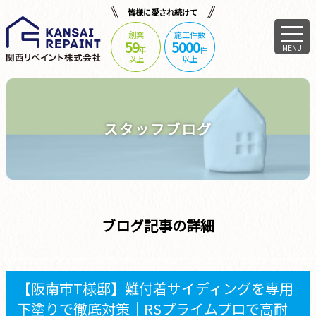
皆様に愛され続けて
創業
施工件数
59
5000
MENU
年
件
以上
以上
スタッフブログ
ブログ記事の詳細
【阪南市T様邸】難付着サイディングを専用
下塗りで徹底対策｜RSプライムプロで高耐