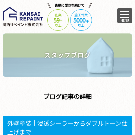
皆様に愛され続けて
創業
施工件数
59
5000
MENU
年
件
以上
以上
スタッフブログ
ブログ記事の詳細
外壁塗装｜浸透シーラーからダブルトーン仕
上げまで