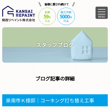
皆様に愛され続けて
創業
施工件数
59
5000
MENU
年
件
以上
以上
スタッフブログ
ブログ記事の詳細
泉南市Ｋ様邸｜コーキング打ち替え工事