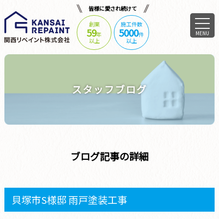
皆様に愛され続けて
創業
施工件数
59
5000
MENU
年
件
以上
以上
スタッフブログ
ブログ記事の詳細
貝塚市S様邸 雨戸塗装工事