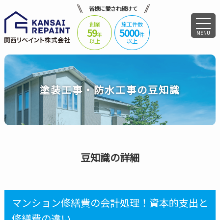
皆様に愛され続けて
創業
施工件数
59
5000
MENU
年
件
以上
以上
塗装工事・防水工事の豆知識
豆知識の詳細
マンション修繕費の会計処理！資本的支出と
修繕費の違い