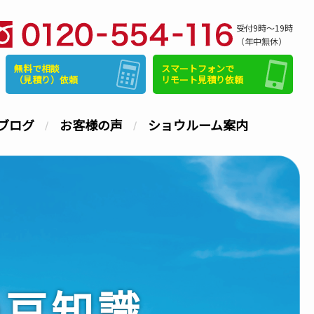
受付9時～19時
（年中無休）
無料で相談
スマートフォンで
（見積り）依頼
リモート見積り依頼
ブログ
お客様の声
ショウルーム案内
の豆知識