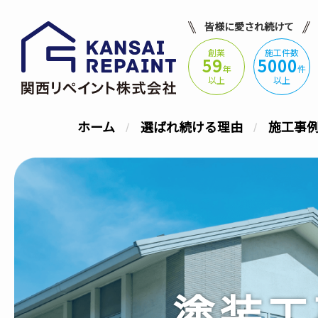
皆様に愛され続けて
創業
施工件数
59
5000
年
件
以上
以上
ホーム
選ばれ続ける理由
施工事
塗装工