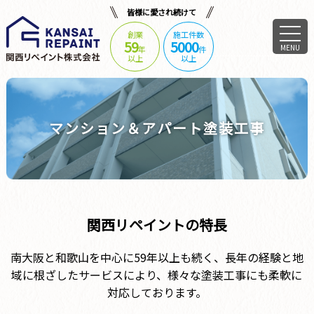
皆様に愛され続けて
創業
施工件数
59
5000
MENU
年
件
以上
以上
マンション＆アパート塗装工事
関西リペイントの特長
南大阪と和歌山を中心に59年以上も続く、長年の経験と地
域に根ざしたサービスにより、
様々な塗装工事にも柔軟に
対応しております。