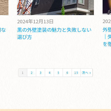
20
2024年12月13日
外
切な
黒の外壁塗装の魅力と失敗しない
｜
選び方
を
1
2
3
4
5
6
15
次へ »