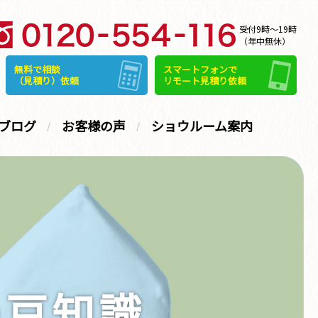
受付9時～19時
（年中無休）
無料で相談
スマートフォンで
（見積り）依頼
リモート見積り依頼
ブログ
お客様の声
ショウルーム案内
の豆知識