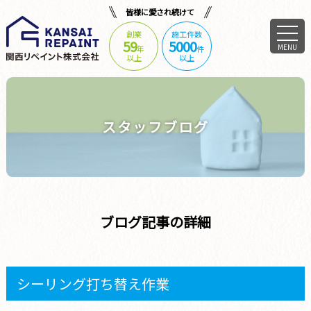
皆様に愛され続けて
創業
施工件数
59
5000
MENU
年
件
以上
以上
スタッフブログ
ブログ記事の詳細
シーリング打ち替え作業