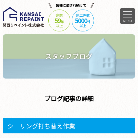
皆様に愛され続けて
創業
施工件数
59
5000
MENU
年
件
以上
以上
スタッフブログ
ブログ記事の詳細
シーリング打ち替え作業