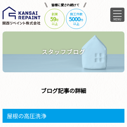
皆様に愛され続けて
創業
施工件数
59
5000
MENU
年
件
以上
以上
スタッフブログ
ブログ記事の詳細
屋根の高圧洗浄