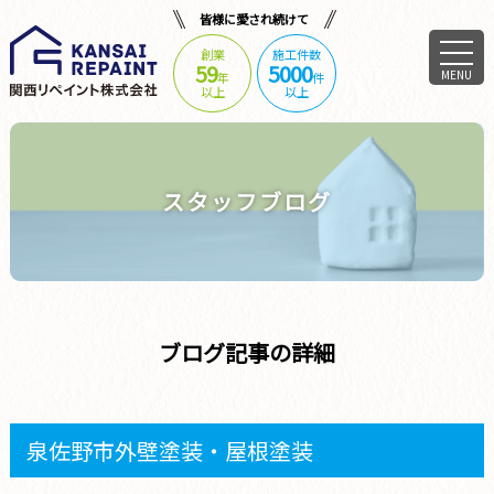
皆様に愛され続けて
創業
施工件数
59
5000
MENU
年
件
以上
以上
スタッフブログ
ブログ記事の詳細
泉佐野市外壁塗装・屋根塗装