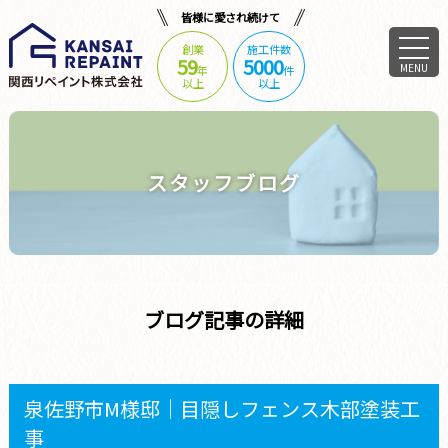
皆様に愛され続けて
創業
施工件数
59
5000
MENU
年
件
以上
以上
スタッフブログ
ブログ記事の詳細
泉佐野市M様邸｜目隠しフェンス木部塗装工
事