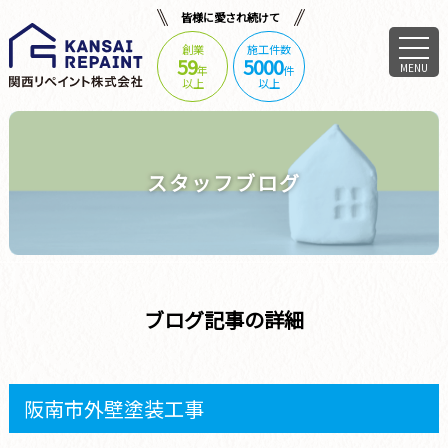
皆様に愛され続けて
創業
施工件数
59
5000
MENU
年
件
以上
以上
スタッフブログ
ブログ記事の詳細
阪南市外壁塗装工事