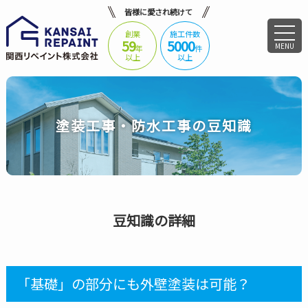
皆様に愛され続けて
創業
施工件数
59
5000
MENU
年
件
以上
以上
塗装工事・防水工事の豆知識
豆知識の詳細
「基礎」の部分にも外壁塗装は可能？