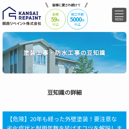
皆様に愛され続けて
創業
施工件数
59
5000
MENU
年
件
以上
以上
塗装工事・防水工事の豆知識
豆知識の詳細
【危険】20年も経った外壁塗装！要注意な
劣化症状と耐用年数を延ばすコツを解説しま