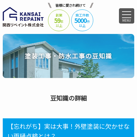
皆様に愛され続けて
創業
施工件数
59
5000
MENU
年
件
以上
以上
塗装工事・防水工事の豆知識
豆知識の詳細
【忘れがち】実は大事！外壁塗装に欠かせな
い雨樋点検とは？