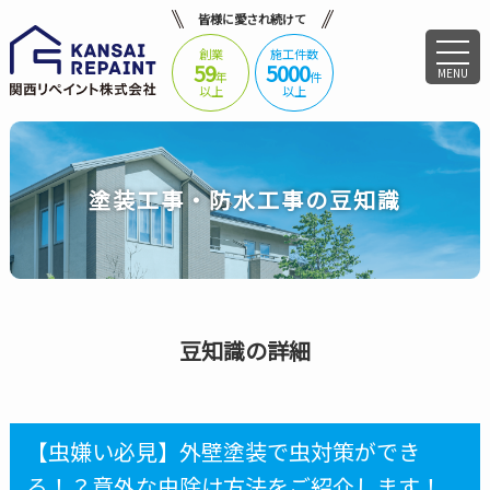
皆様に愛され続けて
創業
施工件数
59
5000
MENU
年
件
以上
以上
塗装工事・防水工事の豆知識
豆知識の詳細
【虫嫌い必見】外壁塗装で虫対策ができ
る！？意外な虫除け方法をご紹介します！