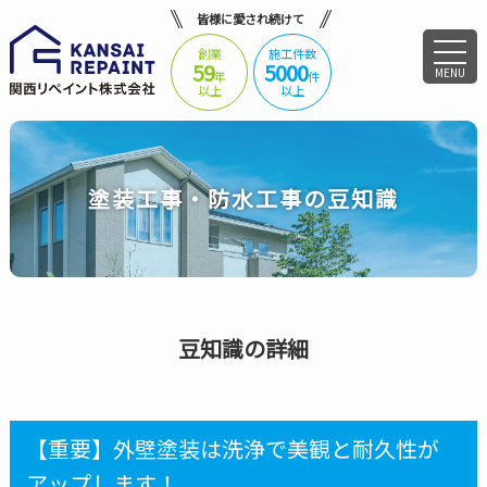
皆様に愛され続けて
創業
施工件数
59
5000
MENU
年
件
以上
以上
塗装工事・防水工事の豆知識
豆知識の詳細
【重要】外壁塗装は洗浄で美観と耐久性が
アップします！