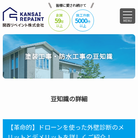
皆様に愛され続けて
創業
施工件数
59
5000
MENU
年
件
以上
以上
塗装工事・防水工事の豆知識
豆知識の詳細
【革命的】ドローンを使った外壁診断のメ
リットとデメリットを詳しくご紹介！