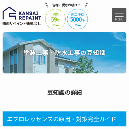
皆様に愛され続けて
創業
施工件数
59
5000
MENU
年
件
以上
以上
塗装工事・防水工事の豆知識
豆知識の詳細
エフロレッセンスの原因・対策完全ガイド