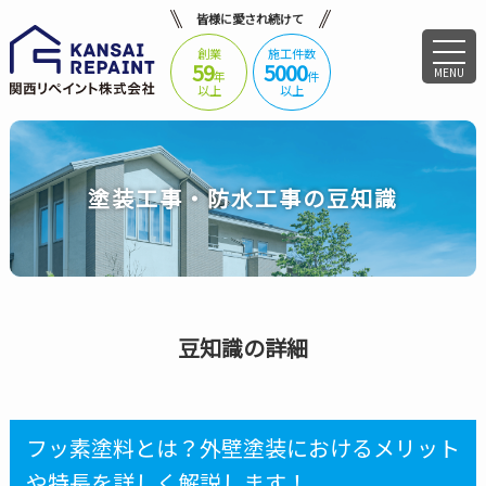
皆様に愛され続けて
創業
施工件数
59
5000
MENU
年
件
以上
以上
塗装工事・防水工事の豆知識
豆知識の詳細
フッ素塗料とは？外壁塗装におけるメリット
や特長を詳しく解説します！