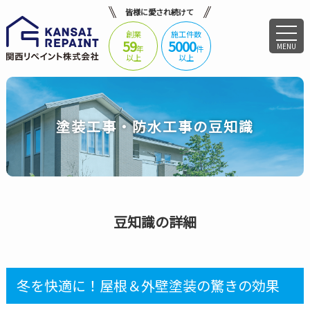
皆様に愛され続けて
創業
施工件数
59
5000
MENU
年
件
以上
以上
塗装工事・防水工事の豆知識
豆知識の詳細
冬を快適に！屋根＆外壁塗装の驚きの効果