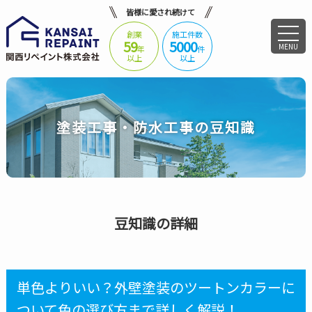
皆様に愛され続けて
創業
施工件数
59
5000
MENU
年
件
以上
以上
塗装工事・防水工事の豆知識
豆知識の詳細
単色よりいい？外壁塗装のツートンカラーに
ついて色の選び方まで詳しく解説！