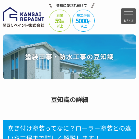
皆様に愛され続けて
創業
施工件数
59
5000
MENU
年
件
以上
以上
塗装工事・防水工事の豆知識
豆知識の詳細
吹き付け塗装ってなに？ローラー塗装との違
いや工程まで詳しく解説します！