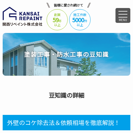
皆様に愛され続けて
創業
施工件数
59
5000
MENU
年
件
以上
以上
塗装工事・防水工事の豆知識
豆知識の詳細
外壁のコケ除去法＆依頼相場を徹底解説！