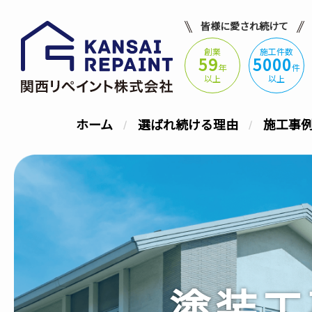
皆様に愛され続けて
創業
施工件数
59
5000
年
件
以上
以上
ホーム
選ばれ続ける理由
施工事
塗装工