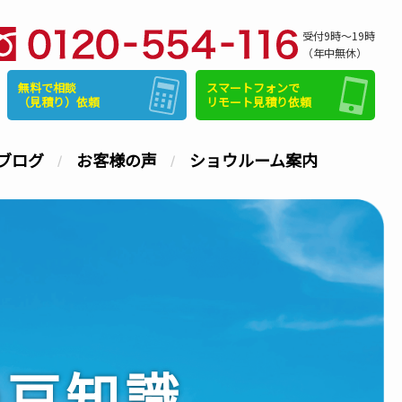
受付9時～19時
（年中無休）
無料で相談
スマートフォンで
（見積り）依頼
リモート見積り依頼
ブログ
お客様の声
ショウルーム案内
の豆知識