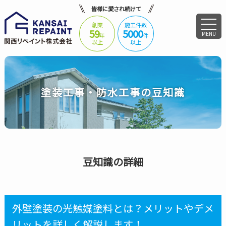
皆様に愛され続けて
創業
施工件数
59
5000
MENU
年
件
以上
以上
塗装工事・防水工事の豆知識
豆知識の詳細
外壁塗装の光触媒塗料とは？メリットやデメ
リットを詳しく解説します！