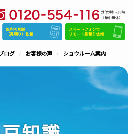
受付9時～19時
（年中無休）
無料で相談
スマートフォンで
（見積り）依頼
リモート見積り依頼
ブログ
お客様の声
ショウルーム案内
の豆知識