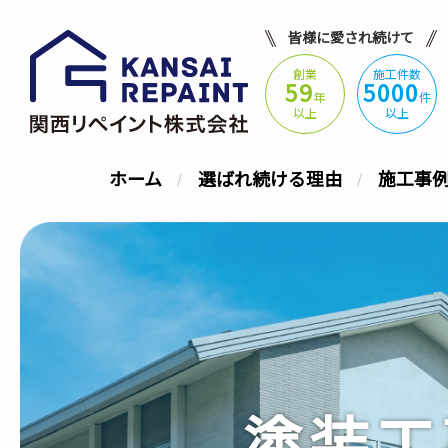
皆様に愛され続けて
創業
施工件数
59
5000
年
件
以上
以上
ホーム
選ばれ続ける理由
施工事
塗装工