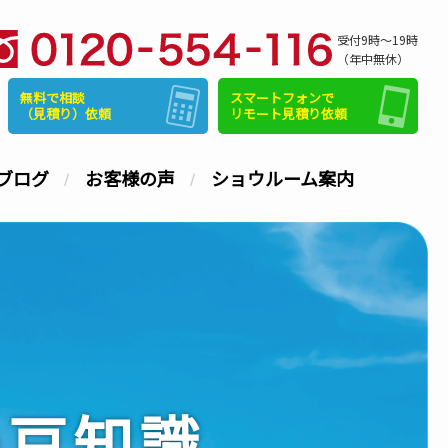
受付9時～19時
（年中無休）
無料で相談
スマートフォンで
（見積り）依頼
リモート見積り依頼
ブログ
お客様の声
ショウルーム案内
の豆知識