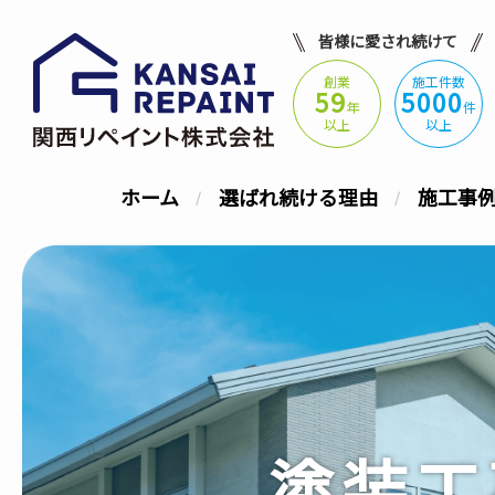
皆様に愛され続けて
創業
施工件数
59
5000
年
件
以上
以上
ホーム
選ばれ続ける理由
施工事
塗装工