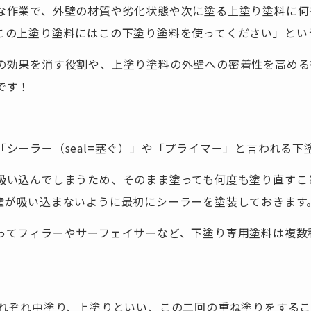
な作業で、外壁の材質や劣化状態や次に塗る上塗り塗料に何
この上塗り塗料にはこの下塗り塗料を使ってください」とい
の効果を消す役割や、上塗り塗料の外壁への密着性を高める
です！
シーラー（seal=塞ぐ）」や「プライマー」と言われる
吸い込んでしまうため、そのまま塗っても何度も塗り直すこ
壁が吸い込まないように最初にシーラーを塗装しておきます
ってフィラーやサーフェイサーなど、下塗り専用塗料は複数
それぞれ中塗り、上塗りといい、この二回の重ね塗りをする