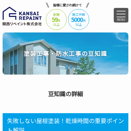
皆様に愛され続けて
創業
施工件数
59
5000
MENU
年
件
以上
以上
塗装工事・防水工事の豆知識
豆知識の詳細
失敗しない屋根塗装！乾燥時間の重要ポイン
ト解説