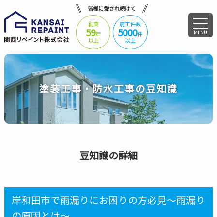
皆様に愛され続けて
創業
施工件数
59
5000
MENU
年
件
以上
以上
塗装工事・防水工事の豆知識
豆知識の詳細
岸和田市で雨漏りにお困りの方必見～雨漏り
の原因とは～