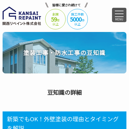
皆様に愛され続けて
創業
施工件数
59
5000
MENU
年
件
以上
以上
塗装工事・防水工事の豆知識
豆知識の詳細
新築でもOK！外壁塗装の理由とタイミング
を解説