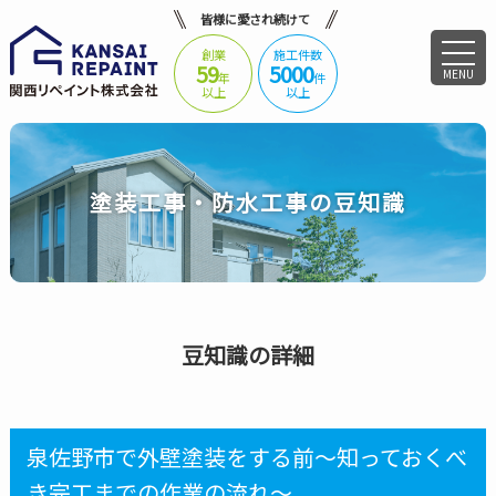
皆様に愛され続けて
創業
施工件数
59
5000
MENU
年
件
以上
以上
塗装工事・防水工事の豆知識
豆知識の詳細
泉佐野市で外壁塗装をする前～知っておくべ
き完工までの作業の流れ～