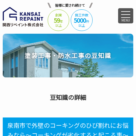
皆様に愛され続けて
創業
施工件数
59
5000
MENU
年
件
以上
以上
塗装工事・防水工事の豆知識
豆知識の詳細
泉南市で外壁のコーキングのひび割れにお悩
みなら～コーキングが劣化すると起こる事～