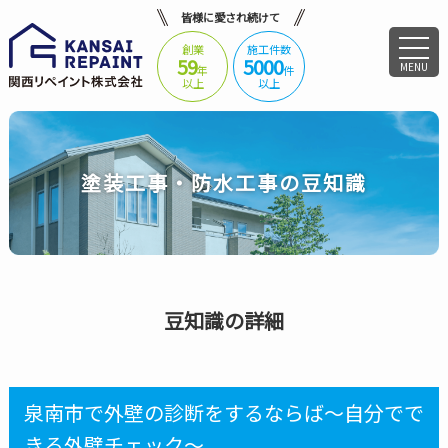
皆様に愛され続けて
創業
施工件数
59
5000
MENU
年
件
以上
以上
塗装工事・防水工事の豆知識
豆知識の詳細
泉南市で外壁の診断をするならば～自分でで
きる外壁チェック～