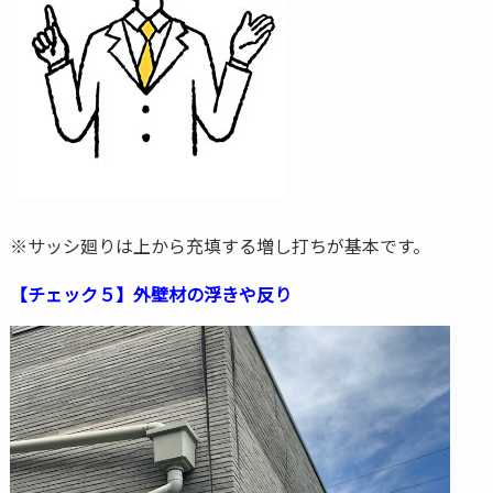
※サッシ廻りは上から充填する増し打ちが基本です。
【チェック５】外壁材の浮きや反り