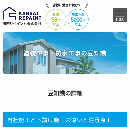
皆様に愛され続けて
創業
施工件数
59
5000
MENU
年
件
以上
以上
塗装工事・防水工事の豆知識
豆知識の詳細
自社施工と下請け施工の違いと注意点！