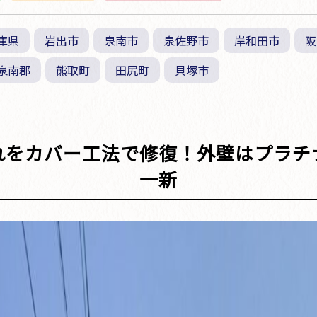
庫県
岩出市
泉南市
泉佐野市
岸和田市
阪
泉南郡
熊取町
田尻町
貝塚市
れをカバー工法で修復！外壁はプラチ
一新