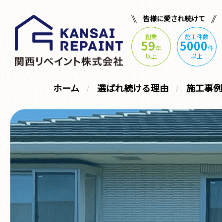
皆様に愛され続けて
創業
施工件数
59
5000
年
件
以上
以上
ホーム
選ばれ続ける理由
施工事例