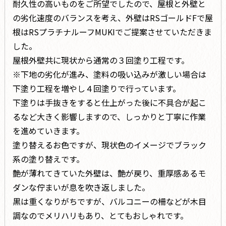
耐久性の高いものをご所望でしたので、屋根と外壁と
の劣化速度のバランスを考え、外壁はRSゴールドFで屋
根はRSプラチナルーフMUKIでご提案させていただきま
した。
屋根外壁共に現状から通常の３回塗り工程です。
※下地の劣化が進み、塗料の吸い込みが激しい場合は
下塗り工程を増やし４回塗りで行っています。
下塗りは手抜きをすると仕上がった後に不具合が起こ
るなど大きく影響しますので、しっかりと丁寧に作業
を進めていきます。
塗り替えるお色ですが、現状色のイメージでブラック
系の塗り替えです。
艶が薄れてきていた外壁は、艶が戻り、重厚感あるモ
ダンな佇まいが息を吹き返しました。
黒は重くなりがちですが、バルコニーの柵などが木目
調なのでメリハリもあり、とてもおしゃれです。