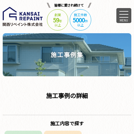
皆様に愛され続けて
創業
施工件数
59
5000
MENU
年
件
以上
以上
施工事例集
施工事例の詳細
施工内容で探す