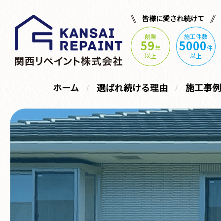
皆様に愛され続けて
創業
施工件数
59
5000
年
件
以上
以上
ホーム
選ばれ続ける理由
施工事例