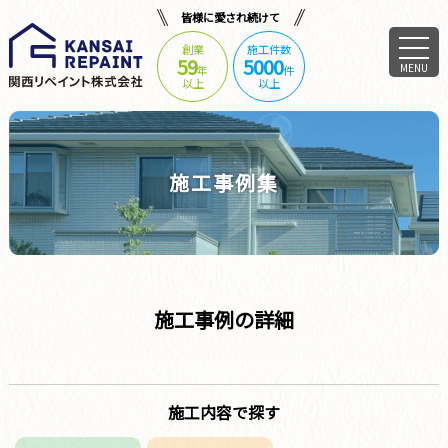
皆様に愛され続けて
創業
施工件数
59
5000
MENU
年
件
以上
以上
施工事例集
施工事例の詳細
施工内容で探す