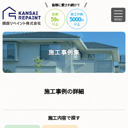
皆様に愛され続けて
創業
施工件数
59
5000
MENU
年
件
以上
以上
施工事例集
施工事例の詳細
施工内容で探す