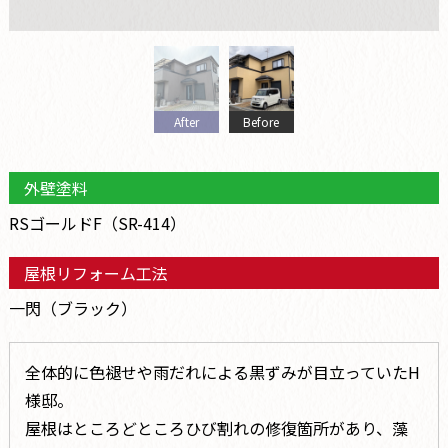
After
Before
外壁塗料
RSゴールドF（SR-414）
屋根リフォーム工法
一閃（ブラック）
全体的に色褪せや雨だれによる黒ずみが目立っていたH
様邸。
屋根はところどところひび割れの修復箇所があり、藻